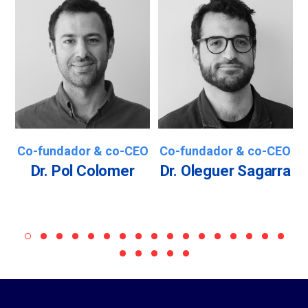
Co-fundador & co-CEO
Co-fundador & co-CEO
Dr. Pol Colomer
Dr. Oleguer Sagarra