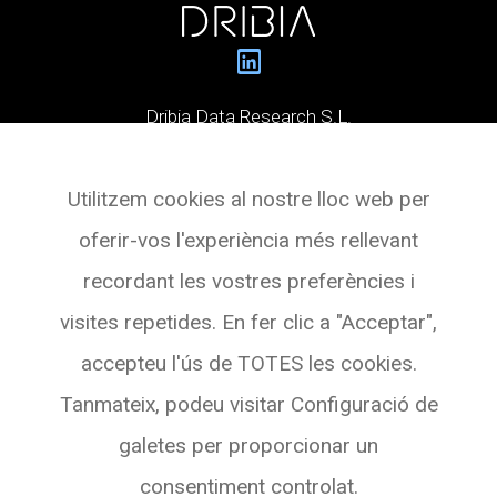
Dribia Data Research S.L.
Pg. de Gràcia, 55,
Utilitzem cookies al nostre lloc web per
Planta 3 Oficina 4
oferir-vos l'experiència més rellevant
08007 BARCELONA
recordant les vostres preferències i
Veure a Maps
visites repetides. En fer clic a "Acceptar",
accepteu l'ús de TOTES les cookies.
Tanmateix, podeu visitar Configuració de
galetes per proporcionar un
consentiment controlat.