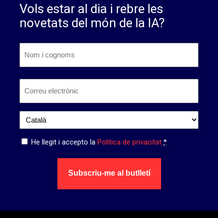
Vols estar al dia i rebre les
novetats del món de la IA?
Nom
i
cognoms
*
Nom
Correu
electrònic
*
Idioma
*
Privacitat
He llegit i accepto la
Política de privacitat
*
*
Subscriu-me al butlletí