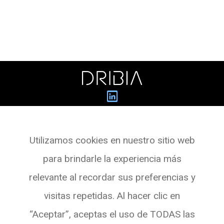
Dribia Data Research S.L.
Utilizamos cookies en nuestro sitio web
Pg. de Gràcia, 55,
para brindarle la experiencia más
Planta 3 Oficina 4
relevante al recordar sus preferencias y
08007 BARCELONA
visitas repetidas. Al hacer clic en
Ver en Maps
“Aceptar”, aceptas el uso de TODAS las