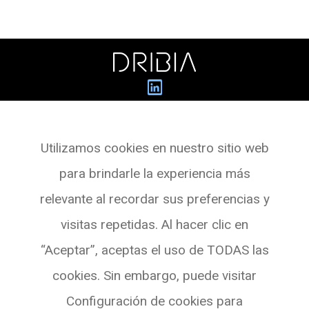
Dribia Data Research S.L.
Utilizamos cookies en nuestro sitio web
Pg. de Gràcia, 55,
para brindarle la experiencia más
Planta 3 Oficina 4
relevante al recordar sus preferencias y
08007 BARCELONA
visitas repetidas. Al hacer clic en
Ver en Maps
“Aceptar”, aceptas el uso de TODAS las
cookies. Sin embargo, puede visitar
Configuración de cookies para