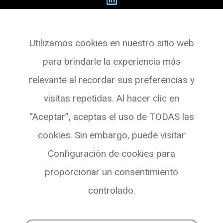
Dribia Data Research S.L.
Utilizamos cookies en nuestro sitio web
Pg. de Gràcia, 55,
para brindarle la experiencia más
Planta 3 Oficina 4
relevante al recordar sus preferencias y
08007 BARCELONA
visitas repetidas. Al hacer clic en
Ver en Maps
“Aceptar”, aceptas el uso de TODAS las
cookies. Sin embargo, puede visitar
Configuración de cookies para
proporcionar un consentimiento
controlado.