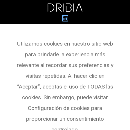
Dribia Data Research S.L.
Utilizamos cookies en nuestro sitio web
Pg. de Gràcia, 55,
para brindarle la experiencia más
Planta 3 Oficina 4
relevante al recordar sus preferencias y
08007 BARCELONA
visitas repetidas. Al hacer clic en
Ver en Maps
“Aceptar”, aceptas el uso de TODAS las
cookies. Sin embargo, puede visitar
Configuración de cookies para
proporcionar un consentimiento
controlado.