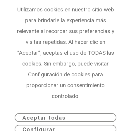
Utilizamos cookies en nuestro sitio web
Pg. de Gràcia, 55,
para brindarle la experiencia más
Planta 3 Oficina 4
relevante al recordar sus preferencias y
08007 BARCELONA
visitas repetidas. Al hacer clic en
Ver en Maps
“Aceptar”, aceptas el uso de TODAS las
cookies. Sin embargo, puede visitar
Configuración de cookies para
proporcionar un consentimiento
controlado.
Aceptar todas
Configurar