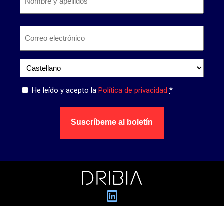
y
apellidos
*
Nombre
Correo
electrónico
*
Idioma
*
Privacidad
He leído y acepto la
Política de privacidad
*
*
Suscríbeme al boletín
Dribia Data Research S.L.