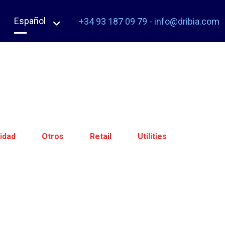
Español
+34 93 187 09 79
-
info@dribia.com
idad
Otros
Retail
Utilities