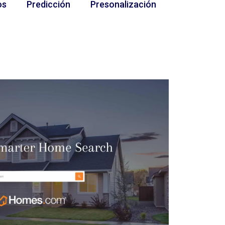
os
Predicción
Presonalización
Inmobiliaria
ad de datos
Predicción