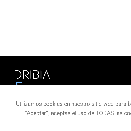
Dribia Data Research S.L.
Utilizamos cookies en nuestro sitio web para br
Pg. de Gràcia, 55,
“Aceptar”, aceptas el uso de TODAS las co
Planta 3 Oficina 4
08007 BARCELONA