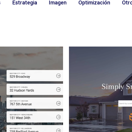
s
Estrategia
Imagen
Optimización
Otr
l
Calid
ización