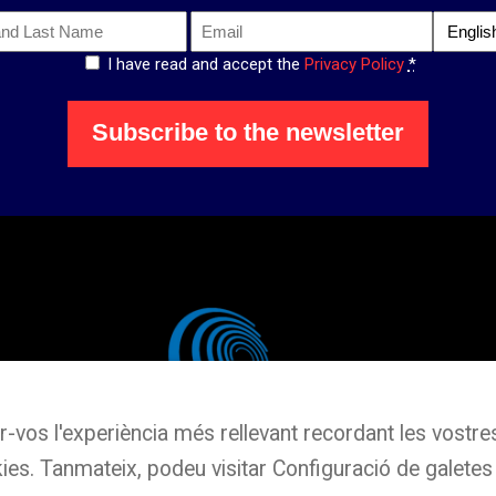
Email
Langua
*
I have read and accept the
Privacy Policy
*
*
Subscribe to the newsletter
r-vos l'experiència més rellevant recordant les vostres 
ies. Tanmateix, podeu visitar Configuració de galetes