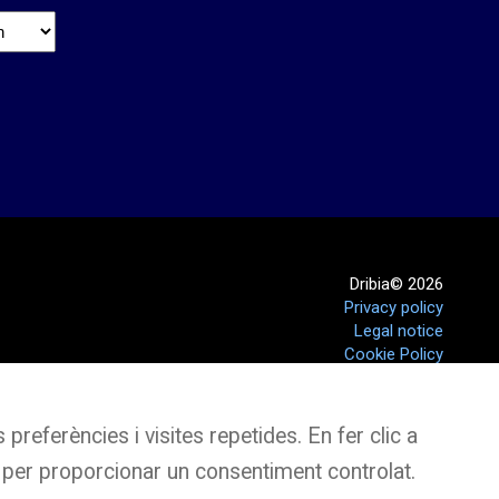
ge
*
Dribia© 2026
Privacy policy
Legal notice
Cookie Policy
preferències i visites repetides. En fer clic a
 per proporcionar un consentiment controlat.