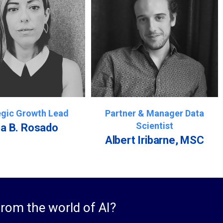
egic Growth Lead
Partner & Manager Data
Scientist
ba B. Rosado
Albert Iribarne, MSC
from the world of AI?