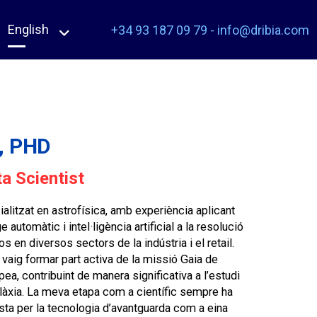
English
+34 93 187 09 79
-
info@dribia.com
, PHD
a Scientist
alitzat en astrofísica, amb experiència aplicant
automàtic i intel·ligència artificial a la resolució
en diversos sectors de la indústria i el retail.
vaig formar part activa de la missió Gaia de
ea, contribuint de manera significativa a l’estudi
Galàxia. La meva etapa com a científic sempre ha
sta per la tecnologia d’avantguarda com a eina