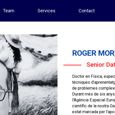
Team
Services
Contact
ROGER MOR
Senior Dat
Doctor en Física, especi
tècniques d’aprenentatge 
de problemes complexos 
Durant més de sis anys 
l’Agència Espacial Europ
científic de la nostra 
estat marcada per l’apo