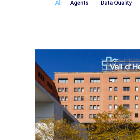
All
Agents
Data Quality
Research
Image
Predictio