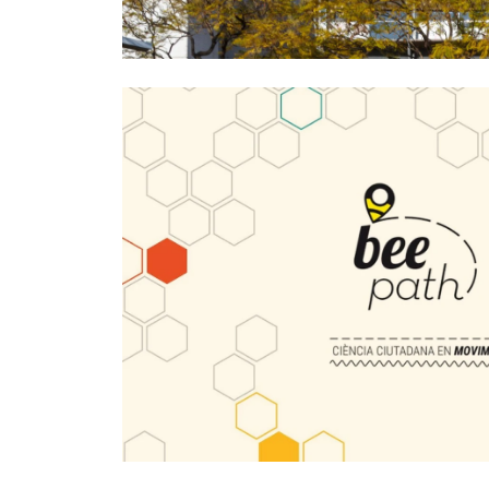
Mobility
Researc
Data Quality
Othe