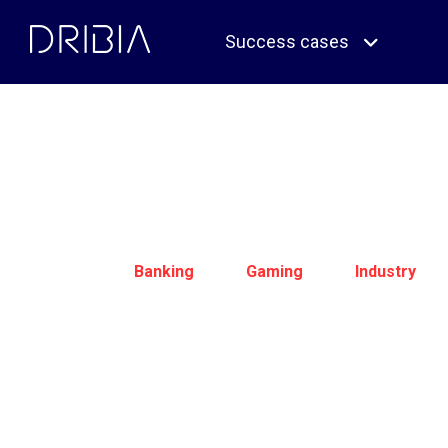
Skip
to
Success cases
content
Banking
Gaming
Industry