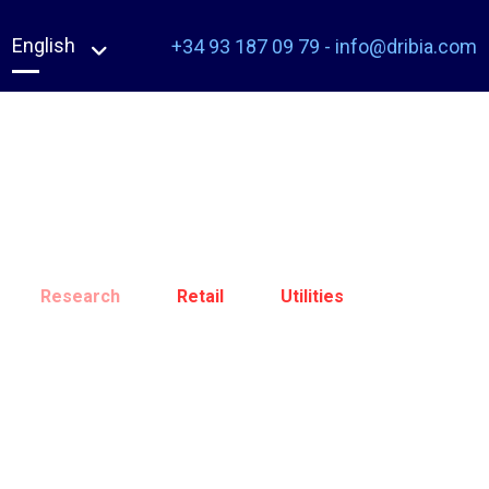
English
+34 93 187 09 79
-
info@dribia.com
Research
Retail
Utilities