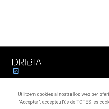
Dribia Data Research S.L.
Pg. de Gràcia, 55,
Utilitzem cookies al nostre lloc web per oferi
Planta 3 Oficina 4
"Acceptar", accepteu l'ús de TOTES les cook
08007 BARCELONA