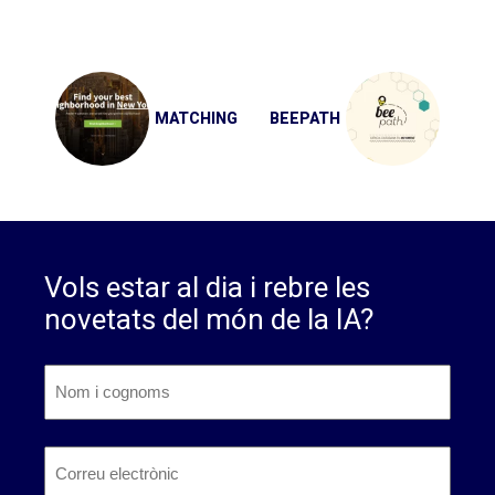
Navegació
d'entrades
MATCHING
BEEPATH
Vols estar al dia i rebre les
novetats del món de la IA?
Nom
i
cognoms
*
Nom
Correu
electrònic
*