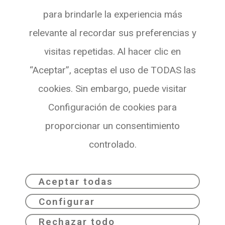
Pg. de Gràcia, 55,
para brindarle la experiencia más
Planta 3 Oficina 4
relevante al recordar sus preferencias y
08007 BARCELONA
visitas repetidas. Al hacer clic en
Ver en Maps
“Aceptar”, aceptas el uso de TODAS las
cookies. Sin embargo, puede visitar
Configuración de cookies para
proporcionar un consentimiento
controlado.
Aceptar todas
Configurar
Dribia© 2026
Política de privacidad
Rechazar todo