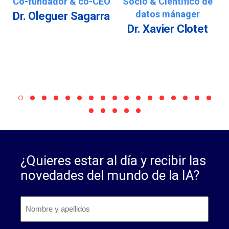
Co-fundador & co-CEO
Socio & Científico de
datos mánager
Dr. Oleguer Sagarra
Dr. Xavier Clotet
¿Quieres estar al día y recibir las
novedades del mundo de la IA?
Nombre
y
apellidos
*