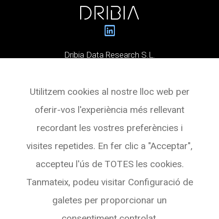
Dribia Data Research S.L.
Pg. de Gràcia, 55,
Utilitzem cookies al nostre lloc web per
Planta 3 Oficina 4
oferir-vos l'experiència més rellevant
08007 BARCELONA
recordant les vostres preferències i
See with Maps
visites repetides. En fer clic a "Acceptar",
accepteu l'ús de TOTES les cookies.
Tanmateix, podeu visitar Configuració de
galetes per proporcionar un
consentiment controlat.