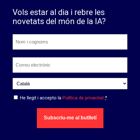
Vols estar al dia i rebre les
novetats del món de la IA?
Nom
i
cognoms
*
Nom
Correu
electrònic
*
Idioma
*
Privacitat
He llegit i accepto la
Política de privacitat
*
*
Subscriu-me al butlletí