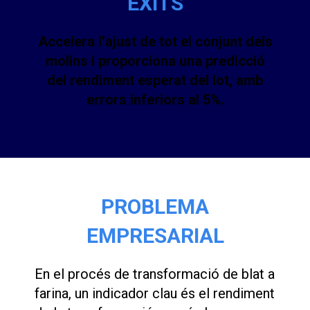
ÈXITS
Accelera l’ajust de tot el conjunt dels
molins i proporciona una predicció
del rendiment esperat del lot, amb
errors inferiors al 5%.
PROBLEMA
EMPRESARIAL
En el procés de transformació de blat a
farina, un indicador clau és el rendiment