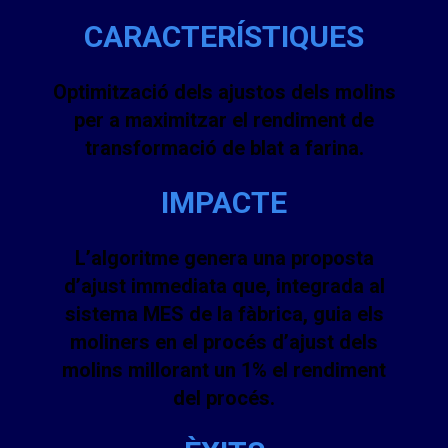
CARACTERÍSTIQUES
Optimització dels ajustos dels molins
per a maximitzar el rendiment de
transformació de blat a farina.
IMPACTE
L’algoritme genera una proposta
d’ajust immediata que, integrada al
sistema MES de la fàbrica, guia els
moliners en el procés d’ajust dels
molins millorant un 1% el rendiment
del procés.