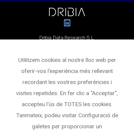
Dribia Data Research S.L.
Pg. de Gràcia, 55,
Utilitzem cookies al nostre lloc web per
Planta 3 Oficina 4
oferir-vos l'experiència més rellevant
08007 BARCELONA
recordant les vostres preferències i
Veure a Maps
visites repetides. En fer clic a "Acceptar",
accepteu l'ús de TOTES les cookies.
Tanmateix, podeu visitar Configuració de
galetes per proporcionar un